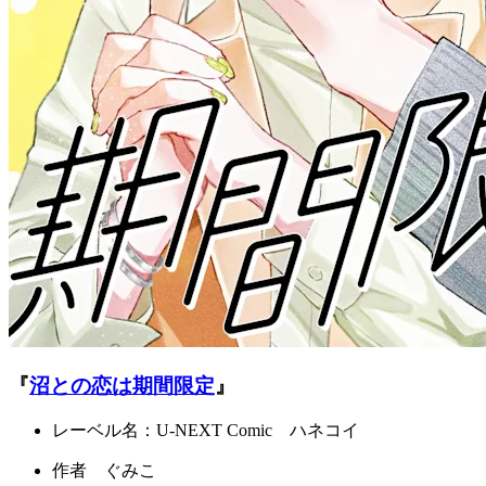
『
沼との恋は期間限定
』
レーベル名：U-NEXT Comic ハネコイ
作者 ぐみこ