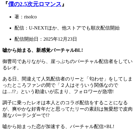
『
僕の2.5次元ロマンス
』
著：risolco
配信：U-NEXTほか、他ストアでも順次配信開始
配信開始日：2025年12月23日
嘘から始まる、新感覚バーチャルBL!
御曹司でありながら、崖っぷちのバーチャル配信者をしてい
るレオ。
ある日、間違えて人気配信者のリーと「匂わせ」をしてしま
ったところファンの間で「２人はそういう関係なので
は…!?」という勘違いが広まり、フォロワーが急増!
調子に乗ったレオは本人とのコラボ配信をすることになる
が、爽やかな好青年だと思ってたリーの素顔は無愛想で皮肉
屋なバーテンダーで!?
嘘から始まった恋が加速する、バーチャル配信×BL!