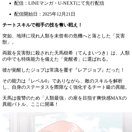
配信：LINEマンガ・U-NEXTにて先行配信
配信開始日：2025年12月21日
チートスキルで相手の技を奪い戦え！
突如、地球に現れ人類を未曾有の危機へと落とした「災害
獣」。
両親を災害獣に殺された天馬樹希（てんまいつき）は、人類
の中でも特殊能力を備えた「覚醒者」に選ばれる。
彼が覚醒したジョブは常識を覆す『レアジョブ』だった！
その能力は『レベル0』でありながら、敵のスキルを解析
し、自身のステータスを際限なく強化するチート級の異能。
天馬は復讐のため「人類最強」の座を目指す爽快感MAXの
異能バトル、ここに開幕！