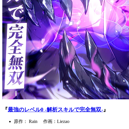
『
最強のレベル0 -解析スキルで完全無双-
』
原作： Rain 作画：Liezao