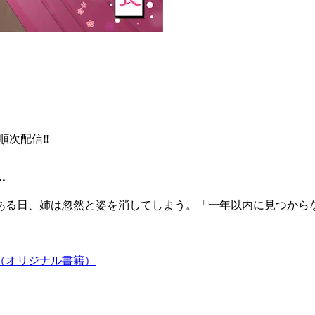
順次配信‼
…
ある日、姉は忽然と姿を消してしまう。「一年以内に見つから
（オリジナル書籍）