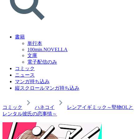
書籍
単行本
100min.NOVELLA
文庫
電子配信のみ
コミック
ニュース
マンガ持ち込み
縦スクロールマンガ持ち込み
コミック
ハネコイ
レンアイギミック～堅物OLと
レンタル彼氏の恋事情～