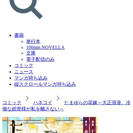
書籍
単行本
100min.NOVELLA
文庫
電子配信のみ
コミック
ニュース
マンガ持ち込み
縦スクロールマンガ持ち込み
コミック
ハネコイ
たまゆらの花嫁～大正浪漫、冷
徹な総督様が私を離さない～