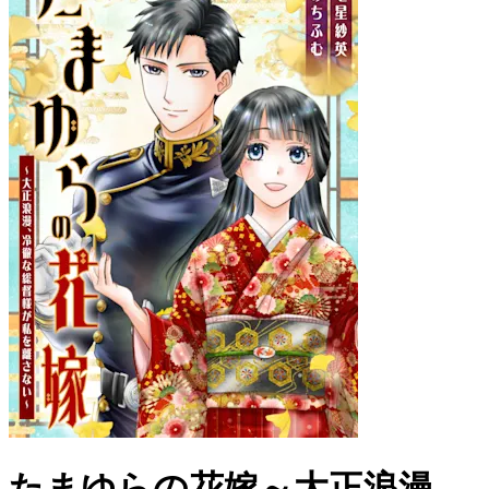
たまゆらの花嫁～大正浪漫、