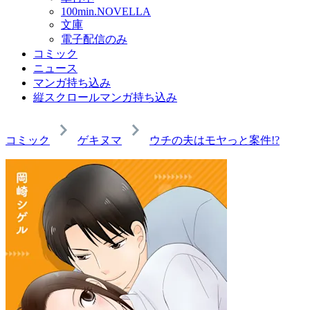
100min.NOVELLA
文庫
電子配信のみ
コミック
ニュース
マンガ持ち込み
縦スクロールマンガ持ち込み
コミック
ゲキヌマ
ウチの夫はモヤっと案件!?