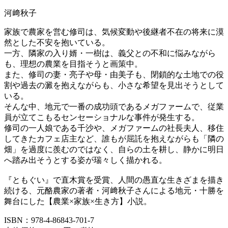
河﨑秋子
家族で農家を営む修司は、気候変動や後継者不在の将来に漠
然とした不安を抱いている。
一方、隣家の入り婿・一樹は、義父との不和に悩みながら
も、理想の農業を目指そうと画策中。
また、修司の妻・亮子や母・由美子も、閉鎖的な土地での役
割や過去の澱を抱えながらも、小さな希望を見出そうとして
いる。
そんな中、地元で一番の成功頭であるメガファームで、従業
員が立てこもるセンセーショナルな事件が発生する。
修司の一人娘である千沙や、メガファームの社長夫人、移住
してきたカフェ店主など、誰もが屈託を抱えながらも「隣の
畑」を過度に羨むのではなく、自らの土を耕し、静かに明日
へ踏み出そうとする姿が瑞々しく描かれる。
『ともぐい』で直木賞を受賞、人間の愚直な生きざまを描き
続ける、元酪農家の著者・河﨑秋子さんによる地元・十勝を
舞台にした【農業×家族×生き方】小説。
ISBN：978-4-86843-701-7